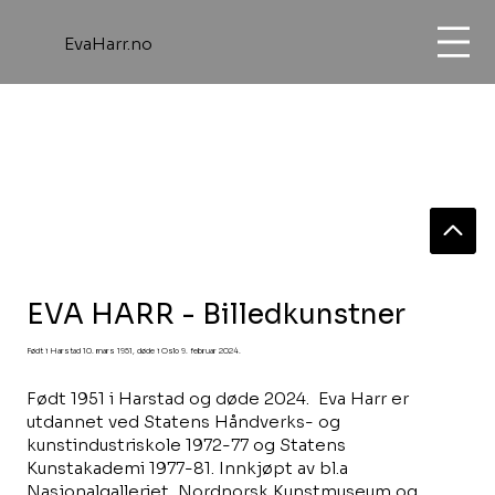
EvaHarr.no
EVA HARR - Billedkunstner
Født i Harstad 10. mars 1951, døde i Oslo 9. februar 2024.
Født 1951 i Harstad og døde 2024. Eva Harr er
utdannet ved Statens Håndverks- og
kunstindustriskole 1972-77 og Statens
Kunstakademi 1977-81. Innkjøpt av bl.a
Nasjonalgalleriet, Nordnorsk Kunstmuseum og