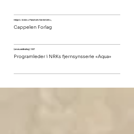
Helge A. Wolds «I Paradisets Første Krets»,
Cappelen Forlag
(om akvarellmaling), 1997
Programleder i NRKs fjernsynsserie «Aqua»