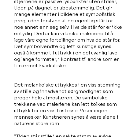
stjernene er passive lyspunkter uten stråler,
tiden på døgnet er ubestemmelig. Det gir
mange elementer i bildene et symbolistisk
preg, i den forstand at de egentlig står for
noe annet enn seg selv. Hva de står for er ikke
entydig. Derfor kan vi bruke maleriene til å
lage våre egne fortellinger om hva de står for.
Det symbolvendte og lett kunstige synes
også å komme til uttrykk i en del uvanlig lave
og lange formater, i kontrast til andre som er
tilnærmet kvadratiske.
Det melankolske uttrykkes i en viss stemning
av stille og innadvendt sørgmodighet som
preger hele atmosfæren. De symbolske
trekkene ved maleriene kan lett tolkes som
uttrykk for en viss tristesse. Vi ser ingen
mennesker. Kunstneren synes å være alene i
naturens store rom.
”Tiden står stille i en sakte strøm av evige