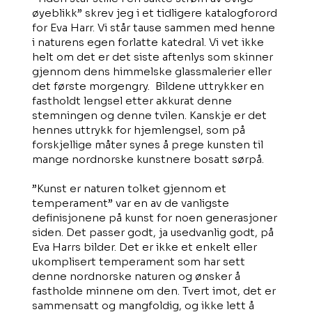
øyeblikk” skrev jeg i et tidligere katalogforord
for Eva Harr. Vi står tause sammen med henne
i naturens egen forlatte katedral. Vi vet ikke
helt om det er det siste aftenlys som skinner
gjennom dens himmelske glassmalerier eller
det første morgengry. Bildene uttrykker en
fastholdt lengsel etter akkurat denne
stemningen og denne tvilen. Kanskje er det
hennes uttrykk for hjemlengsel, som på
forskjellige måter synes å prege kunsten til
mange nordnorske kunstnere bosatt sørpå.
”Kunst er naturen tolket gjennom et
temperament” var en av de vanligste
definisjonene på kunst for noen generasjoner
siden. Det passer godt, ja usedvanlig godt, på
Eva Harrs bilder. Det er ikke et enkelt eller
ukomplisert temperament som har sett
denne nordnorske naturen og ønsker å
fastholde minnene om den. Tvert imot, det er
sammensatt og mangfoldig, og ikke lett å