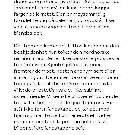
dreier av og fører ut av bildet. Det er også noe
jordvendt i den måten kunstneren legger
farger på lerretet. Den er møysommelig
blandet ferdig på paletten, og oppstår ikke
ved at renere farger settes på lerretet og
blandes der.
Det fromme kommer til uttrykk gjennom den
beskjedenhet hun tolker den nordnorske
naturen med. Det er ikke de stolte prospekter
hun fremviser. Kjente fjellformasjoner
fremtrer dempet, nesten anonymisert eller
allmenngjort. De er mer dekorative enn de er
topografisk realistiske. De er temmet, ikke
ville; de er estetisk vakre, ikke sublimt
skremmende. Vi ser ikke ut over et bølgende
hav, vi har heller en stille fjord foran oss. Hun
står ikke foran landskapet og tar det med
hjem som et bytte hun har erobret. Det er
minnene om landskapet hun holder fast i
bildene, ikke landskapene selv.