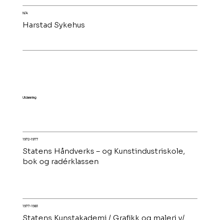
N/A
Harstad Sykehus
Utdanning
1972-1977
Statens Håndverks – og Kunstindustriskole,
bok og radérklassen
1977-1981
Statens Kunstakademi / Grafikk og maleri v/