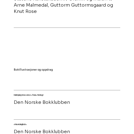
Arne Malmedal, Guttorm Guttormsgaard og
Knut Rose
Bokillustrasjoner og oppdrag
Herbjørg Wassmos «Tora»-trologi
Den Norske Bokklubben
«Havedagbok»
Den Norske Bokklubben