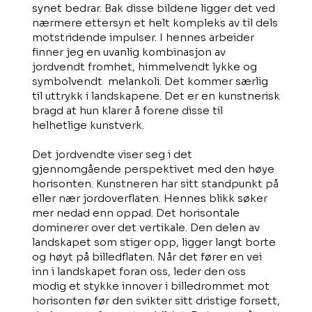
synet bedrar. Bak disse bildene ligger det ved
nærmere ettersyn et helt kompleks av til dels
motstridende impulser. I hennes arbeider
finner jeg en uvanlig kombinasjon av
jordvendt fromhet, himmelvendt lykke og
symbolvendt melankoli. Det kommer særlig
til uttrykk i landskapene. Det er en kunstnerisk
bragd at hun klarer å forene disse til
helhetlige kunstverk.
Det jordvendte viser seg i det
gjennomgående perspektivet med den høye
horisonten. Kunstneren har sitt standpunkt på
eller nær jordoverflaten. Hennes blikk søker
mer nedad enn oppad. Det horisontale
dominerer over det vertikale. Den delen av
landskapet som stiger opp, ligger langt borte
og høyt på billedflaten. Når det fører en vei
inn i landskapet foran oss, leder den oss
modig et stykke innover i billedrommet mot
horisonten før den svikter sitt dristige forsett,