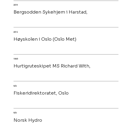
2015
Bergsodden Sykehjem i Harstad,
2014
Høyskolen i Oslo (Oslo Met)
1993
Hurtigruteskipet MS Richard With,
N/A
Fiskeridirektoratet, Oslo
N/A
Norsk Hydro