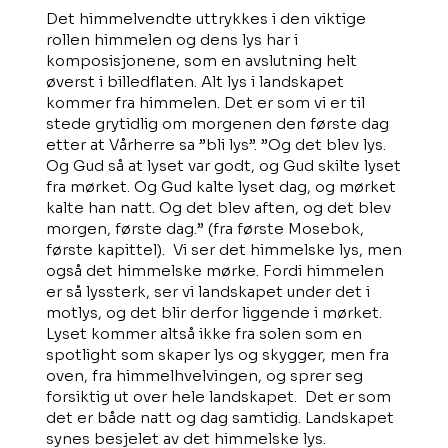
Det himmelvendte uttrykkes i den viktige
rollen himmelen og dens lys har i
komposisjonene, som en avslutning helt
øverst i billedflaten. Alt lys i landskapet
kommer fra himmelen. Det er som vi er til
stede grytidlig om morgenen den første dag
etter at Vårherre sa ”bli lys”. ”Og det blev lys.
Og Gud så at lyset var godt, og Gud skilte lyset
fra mørket. Og Gud kalte lyset dag, og mørket
kalte han natt. Og det blev aften, og det blev
morgen, første dag.” (fra første Mosebok,
første kapittel). Vi ser det himmelske lys, men
også det himmelske mørke. Fordi himmelen
er så lyssterk, ser vi landskapet under det i
motlys, og det blir derfor liggende i mørket.
Lyset kommer altså ikke fra solen som en
spotlight som skaper lys og skygger, men fra
oven, fra himmelhvelvingen, og sprer seg
forsiktig ut over hele landskapet. Det er som
det er både natt og dag samtidig. Landskapet
synes besjelet av det himmelske lys.