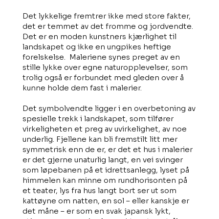
Det lykkelige fremtrer ikke med store fakter,
det er temmet av det fromme og jordvendte.
Det er en moden kunstners kjærlighet til
landskapet og ikke en ungpikes heftige
forelskelse. Maleriene synes preget av en
stille lykke over egne naturopplevelser, som
trolig også er forbundet med gleden over å
kunne holde dem fast i malerier.
Det symbolvendte ligger i en overbetoning av
spesielle trekk i landskapet, som tilfører
virkeligheten et preg av uvirkelighet, av noe
underlig. Fjellene kan bli fremstilt litt mer
symmetrisk enn de er, er det et hus i malerier
er det gjerne unaturlig langt, en vei svinger
som løpebanen på et idrettsanlegg, lyset på
himmelen kan minne om rundhorisonten på
et teater, lys fra hus langt bort ser ut som
kattøyne om natten, en sol – eller kanskje er
det måne – er som en svak japansk lykt,