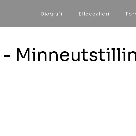
Biografi
Bildegalleri
For
- Minneutstilli